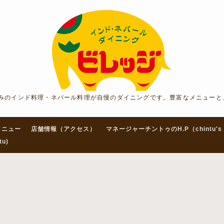
みのインド料理・ネパール料理が自慢のダイニングです。豊富なメニューと
メニュー
店舗情報（アクセス）
マネージャーチントゥのH.P（chintu's 
tu)