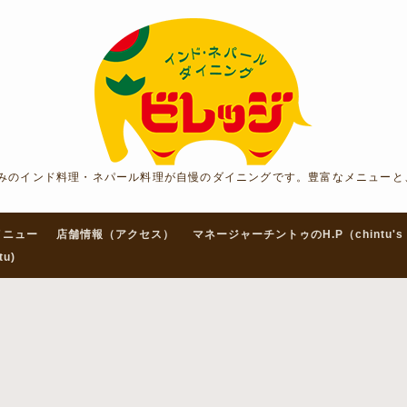
みのインド料理・ネパール料理が自慢のダイニングです。豊富なメニューと
メニュー
店舗情報（アクセス）
マネージャーチントゥのH.P（chintu's 
tu)