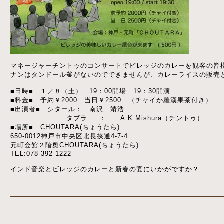
マネージャーチントゥのコンサートでビレッジのカレーを観客の皆
ナンはタンドール釜がないのでできませんが、カレーライスの販売と
■日時■ １／８（土） 19：00開場 19：30開演
■料金■ 予約￥2000 当日￥2500 （チャイか羅漢果茶付き）
■出演者■ シタール： 南沢 靖浩
タブラ ： A.K.Mishura（チントゥ）
■場所■ CHOUTARA(ちょうたら)
650-0012神戸市中央区北長挟通4-7-4
元町会館２階奥CHOUTARA(ちょうたら)
TEL:078-392-1222
インド音楽とビレッジのカレーと新春の宴にいかがですか？