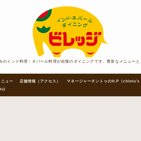
みのインド料理・ネパール料理が自慢のダイニングです。豊富なメニューと
メニュー
店舗情報（アクセス）
マネージャーチントゥのH.P（chintu's 
tu)